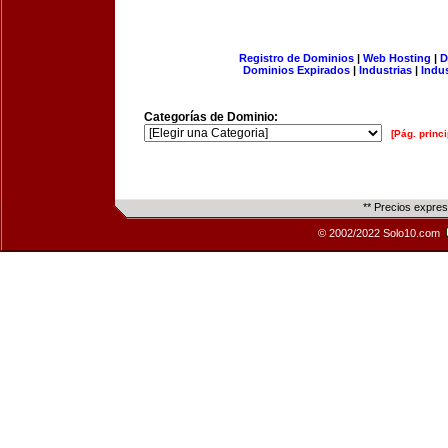
Registro de Dominios
|
Web Hosting
|
D
Dominios Expirados
|
Industrias
|
Indu
Categorías de Dominio:
[Pág. princi
** Precios expre
© 2002/2022 Solo10.com