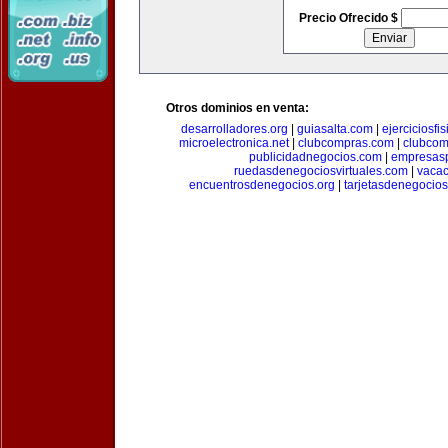
Precio Ofrecido $
Otros dominios en venta:
desarrolladores.org
|
guiasalta.com
|
ejerciciosfi
microelectronica.net
|
clubcompras.com
|
clubcom
publicidadnegocios.com
|
empresas
ruedasdenegociosvirtuales.com
|
vacac
encuentrosdenegocios.org
|
tarjetasdenegocio