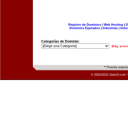
Registro de Dominios
|
Web Hosting
|
D
Dominios Expirados
|
Industrias
|
Indu
Categorías de Dominio:
[Pág. princi
** Precios expre
© 2002/2022 Solo10.com