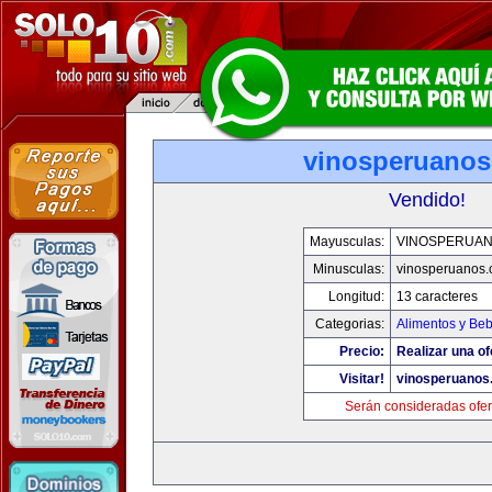
vinosperuano
Vendido!
Mayusculas:
VINOSPERUA
Minusculas:
vinosperuanos
Longitud:
13 caracteres
Categorias:
Alimentos y Be
Precio:
Realizar una of
Visitar!
vinosperuanos
Serán consideradas ofer