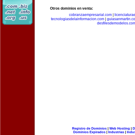
Otros dominios en venta:
cobranzaempresarial.com
|
licenciatura
tecnologiasdelainformacion.com
|
guiasanmartin.c
desfilesdemodelos.co
Registro de Dominios
|
Web Hosting
|
D
Dominios Expirados
|
Industrias
|
Indu