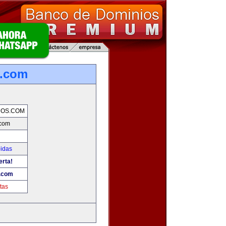
s.com
NOS.COM
.com
bidas
erta!
.com
tas