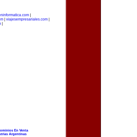
eninformatica.com
|
om
|
viajesempresariales.com
|
m
|
ominios En Venta
strias Argentinas