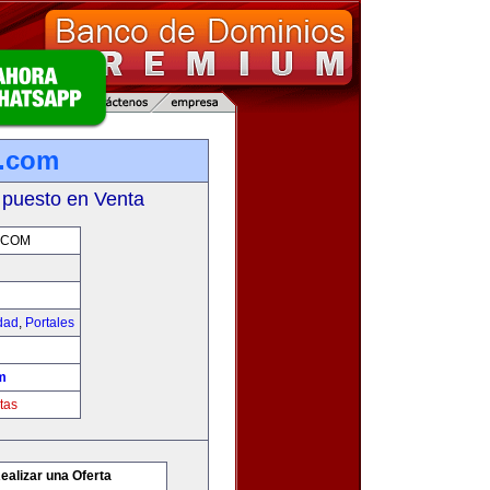
g.com
 puesto en Venta
.COM
idad
,
Portales
m
tas
ealizar una Oferta