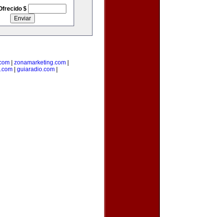
Ofrecido $
.com
|
zonamarketing.com
|
a.com
|
guiaradio.com
|