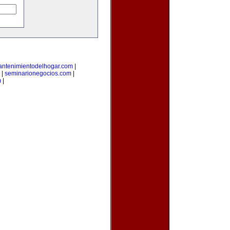
ntenimientodelhogar.com
|
|
seminarionegocios.com
|
m
|