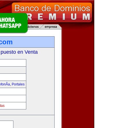
.com
 puesto en Venta
fonÃ­a
,
Portales
tas