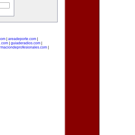
com
|
areadeporte.com
|
l.com
|
guiaderadios.com
|
rmaciondeprofesionales.com
|