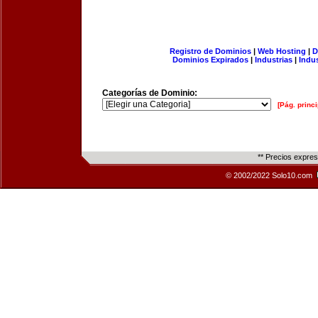
Registro de Dominios
|
Web Hosting
|
D
Dominios Expirados
|
Industrias
|
Indu
Categorías de Dominio:
[Pág. princi
** Precios expre
© 2002/2022 Solo10.com