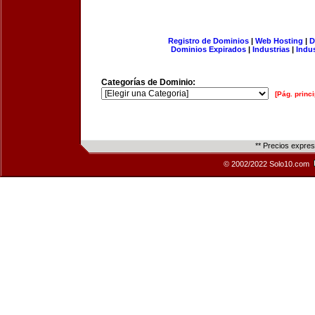
Registro de Dominios
|
Web Hosting
|
D
Dominios Expirados
|
Industrias
|
Indu
Categorías de Dominio:
[Pág. princi
** Precios expre
© 2002/2022 Solo10.com