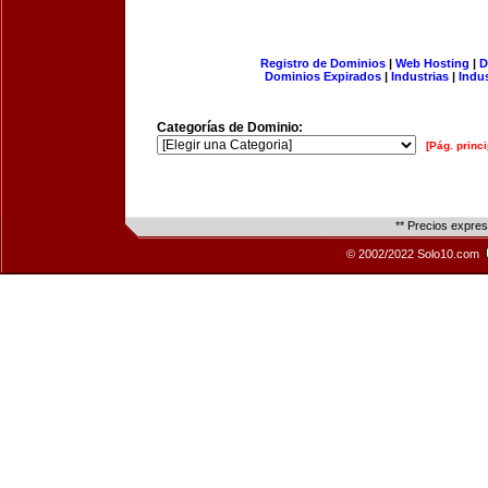
Registro de Dominios
|
Web Hosting
|
D
Dominios Expirados
|
Industrias
|
Indu
Categorías de Dominio:
[Pág. princi
** Precios expre
© 2002/2022 Solo10.com