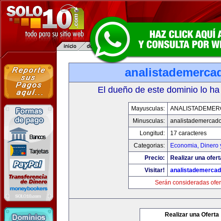
analistademerca
El dueño de este dominio lo ha
Mayusculas:
ANALISTADEME
Minusculas:
analistademercad
Longitud:
17 caracteres
Categorias:
Economia, Dinero 
Precio:
Realizar una ofert
Visitar!
analistademerca
Serán consideradas ofer
Realizar una Oferta