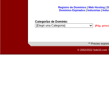
Registro de Dominios
|
Web Hosting
|
D
Dominios Expirados
|
Industrias
|
Indu
Categorías de Dominio:
[Pág. princi
** Precios expre
© 2002/2022 Solo10.com